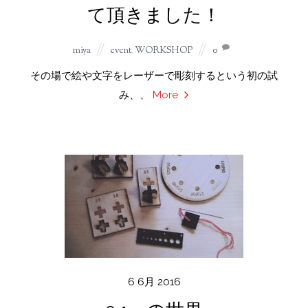
て頂きました！
miya
event
,
WORKSHOP
0
その場で絵や文字をレーザーで彫刻するという初の試
み、、
More
6
6月
2016