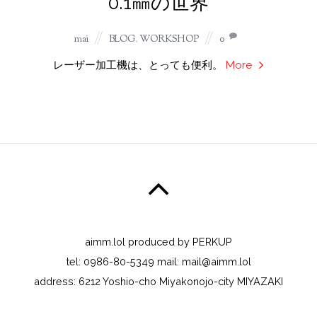
0.1㎜の世界
mai
BLOG
,
WORKSHOP
0
レーザー加工機は、とっても便利。
More
aimm.lol produced by PERKUP
tel: 0986-80-5349 mail: mail@aimm.lol
address: 6212 Yoshio-cho Miyakonojo-city MIYAZAKI