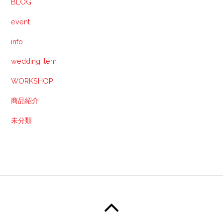
BLOG
event
info
wedding item
WORKSHOP
商品紹介
未分類