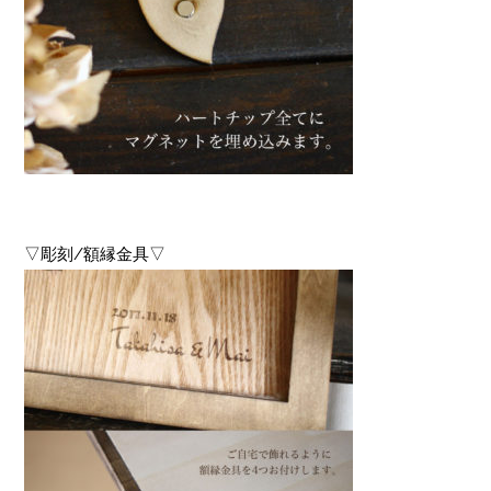
▽彫刻/額縁金具▽