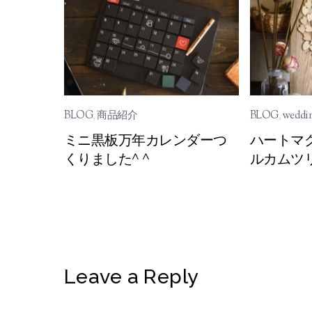
BLOG
,
商品紹介
BLOG
,
weddin
ミニ黒板万年カレンダーつ
ハートマ
くりました^ ^
ルカムツ
Leave a Reply