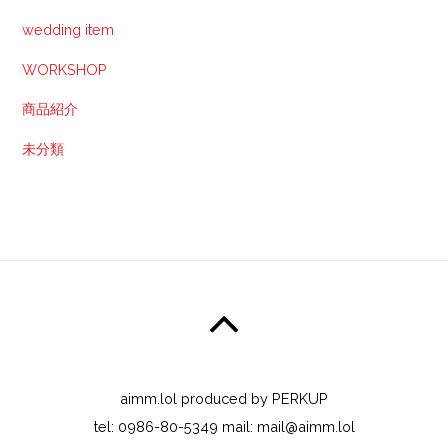
wedding item
WORKSHOP
商品紹介
未分類
aimm.lol produced by PERKUP
tel: 0986-80-5349 mail: mail@aimm.lol