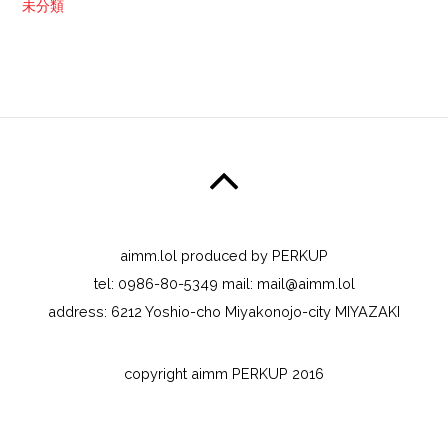
未分類
aimm.lol produced by PERKUP
tel: 0986-80-5349 mail: mail@aimm.lol
address: 6212 Yoshio-cho Miyakonojo-city MIYAZAKI
copyright aimm PERKUP 2016